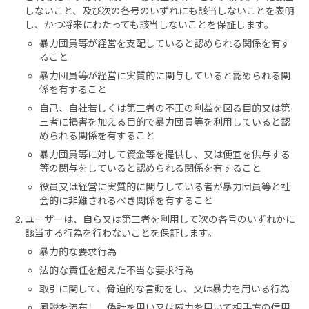
しないこと、及び次の各号のいずれにも該当しないことを表明
し、かつ将来にわたっても該当しないことを保証します。
暴力団員等が経営を支配していると認められる関係を有す
ること
暴力団員等が経営に実質的に関与していると認められる関
係を有すること
自己、自社若しくは第三者の不正の利益を図る目的又は第
三者に損害を加える目的で暴力団員等を利用していると認
められる関係を有すること
暴力団員等に対して資金等を提供し、又は便宜を供与する
等の関与をしていると認められる関係を有すること
役員又は経営に実質的に関与している者が暴力団員等と社
会的に非難されるべき関係を有すること
ユーザーは、自ら又は第三者を利用して次の各号のいずれかに
該当する行為を行わないことを保証します。
暴力的な要求行為
法的な責任を超えた不当な要求行為
取引に関して、脅迫的な言動をし、又は暴力を用いる行為
風説を流布し、偽計を用い又は威力を用いて相手方の信用