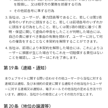
を毀損し、又は相手方の業務を妨害する行為
その他前各号に準ずる行為
当社は、ユーザーが、暴力団員等であること、若しくは第1項
各号のいずれかに該当すること、若しくは前項各号のいずれか
に該当する行為をしたこと、若しくは第1項の規定に基づく表
明・保証に関して虚偽の申告をしたことが判明した場合には、
自己の責に帰すべき事由の有無を問わず、ユーザーに対して何
らの催告をすることなく本契約を解除することができます。
当社は、前項により本契約を解除した場合には、これによりユ
ーザーに損害が生じた場合でもこれを一切賠償する責任はない
ことを確認し、ユーザーはこれを了承します。
第 19 条（連絡・通知）
本ウェブサイトに関する問い合わせその他ユーザーから当社に対する
連絡又は通知、及び本規約の変更に関する通知その他当社からユーザ
ーに対する連絡又は通知は、電子メールその他当社の定める方法で行
います。通知は、当社からの発信によってその効力が生じます。
第 20 条（地位の譲渡等）