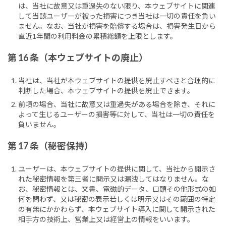
は、当社に故意又は重過失のない限り、本ウェブサイトに関連
して当該ユーザーが被った損害につき当社は一切の責任を負い
ません。なお、当社が損害を賠償する場合は、損害発生日から
直近1年間の利用料金の累積総額を上限とします。
第 16 条（本ウェブサイトの廃止）
当社は、当社が本ウェブサイトの提供を廃止すべきと合理的に
判断した場合、本ウェブサイトの提供を廃止できます。
前項の場合、当社に故意又は重過失がある場合を除き、それに
よって生じるユーザーの損害等に対して、当社は一切の責任を
負いません。
第 17 条（秘密保持）
ユーザーは、本ウェブサイトの提供に関して、当社から開示さ
れた秘密情報を第三者に開示又は漏洩してはなりません。な
お、秘密情報とは、文書、電磁的データ、口頭その他形式の如
何を問わず、又は秘密の表示若しくは明示又はその範囲の特定
の有無にかかわらず、本ウェブサイト導入に関して開示された
相手方の技術上、営業上又は経営上の情報をいいます。