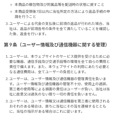
本商品の梱包物及び附属品等を配送時の状態に戻すこと
本商品受領後7日以内に当社所定の方法により返品手続の申
請を行うこと
ユーザーによる代金の支払後に前項の返品が行われた場合、当
社は、返品が前項各号の条件を全て満たしていることを確認し
た後、返金を行います。
第 9 条（ユーザー情報及び通信機器に関する管理）
ユーザーは、本ウェブサイトのサービス提供を受けるために必
要な機器、通信手段及び交通手段等の環境を全て自らの費用と
責任で備えます。また、本ウェブサイトの利用にあたり必要と
なる通信費用は、全てユーザーの負担とします。
ユーザーは、ユーザー情報及び通信機器の管理責任を負いま
す。ユーザー情報及び通信機器の管理不十分、使用上の過誤、
第三者の使用等による損害の責任はユーザーが負い、当社は当
社に故意又は過失のない限り一切の責任を負いません。
ユーザーは、ユーザー情報又は通信機器を第三者に使用される
おそれのある場合は、直ちに当社にその旨を連絡するととも
に、当社の指示がある場合はこれに従います。