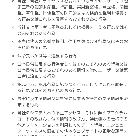
当社、当社がライセンスを受けているライセンサーその他
第三者の知的財産権、特許権、実用新案権、意匠権、商標
権、著作権、肖像権等の財産的又は人格的な権利を侵害す
る行為又はこれらを侵害するおそれのある行為
当社又は第三者に不利益若しくは損害を与える行為又はそ
のおそれのある行為
不当に他人の名誉や権利、信用を傷つける行為又はそのお
それのある行為
法令又は条例等に違反する行為
公序良俗に反する行為若しくはそのおそれのある行為又は
公序良俗に反するおそれのある情報を他のユーザー又は第
三者に流布する行為
犯罪行為、犯罪行為に結びつく行為若しくはこれを助長す
る行為又はそのおそれのある行為
事実に反する情報又は事実に反するおそれのある情報を流
布する行為
当社のシステムへの不正アクセス、それに伴うプログラム
コードの改ざん、位置情報の改ざん、通信機器の仕様その
他アプリケーションを利用してのチート行為、コンピュー
ターウィルスの頒布その他本ウェブサイトの正常な運営を