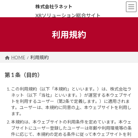
コ
ナ
株式会社ラネット
ン
ビ
テ
ゲ
ン
ー
ツ
シ
利用規約
へ
ョ
ス
ン
キ
に
ッ
移
プ
動
HOME
利用規約
第 1 条（目的）
この利用規約（以下「本規約」といいます。）は、株式会社ラ
ネット（以下「当社」といいます。）が運営する本ウェブサイ
トを利用するユーザー（第2条で定義します。）に適用されま
す。ユーザーは、本規約に同意の上、本ウェブサイトを利用し
ます。
本規約は、本ウェブサイトの利用条件を定めています。本ウェ
ブサイトにユーザー登録したユーザーは年齢や利用環境等の条
件に応じて、本規約の定める条件に従って本ウェブサイトを利