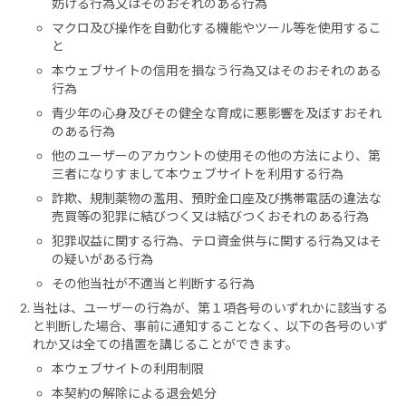
妨げる行為又はそのおそれのある行為
マクロ及び操作を自動化する機能やツール等を使用するこ
と
本ウェブサイトの信用を損なう行為又はそのおそれのある
行為
青少年の心身及びその健全な育成に悪影響を及ぼすおそれ
のある行為
他のユーザーのアカウントの使用その他の方法により、第
三者になりすまして本ウェブサイトを利用する行為
詐欺、規制薬物の濫用、預貯金口座及び携帯電話の違法な
売買等の犯罪に結びつく又は結びつくおそれのある行為
犯罪収益に関する行為、テロ資金供与に関する行為又はそ
の疑いがある行為
その他当社が不適当と判断する行為
当社は、ユーザーの行為が、第１項各号のいずれかに該当する
と判断した場合、事前に通知することなく、以下の各号のいず
れか又は全ての措置を講じることができます。
本ウェブサイトの利用制限
本契約の解除による退会処分