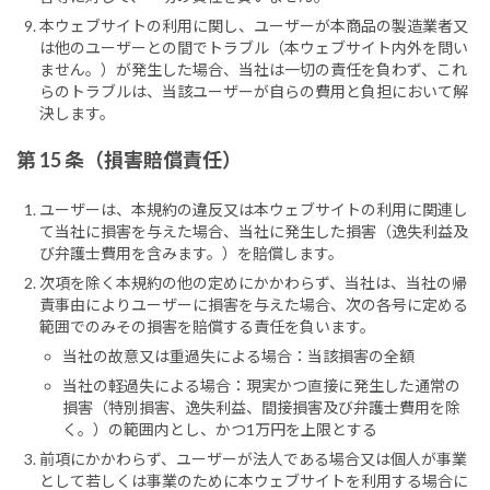
本ウェブサイトの利用に関し、ユーザーが本商品の製造業者又
は他のユーザーとの間でトラブル（本ウェブサイト内外を問い
ません。）が発生した場合、当社は一切の責任を負わず、これ
らのトラブルは、当該ユーザーが自らの費用と負担において解
決します。
第 15 条（損害賠償責任）
ユーザーは、本規約の違反又は本ウェブサイトの利用に関連し
て当社に損害を与えた場合、当社に発生した損害（逸失利益及
び弁護士費用を含みます。）を賠償します。
次項を除く本規約の他の定めにかかわらず、当社は、当社の帰
責事由によりユーザーに損害を与えた場合、次の各号に定める
範囲でのみその損害を賠償する責任を負います。
当社の故意又は重過失による場合：当該損害の全額
当社の軽過失による場合：現実かつ直接に発生した通常の
損害（特別損害、逸失利益、間接損害及び弁護士費用を除
く。）の範囲内とし、かつ1万円を上限とする
前項にかかわらず、ユーザーが法人である場合又は個人が事業
として若しくは事業のために本ウェブサイトを利用する場合に