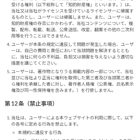
受ける権利（以下総称して「知的財産権」といいます。）は、
当社又は当社がライセンスを受けているライセンサーに帰属す
るものとし、ユーザーには帰属しません。また、ユーザーは、
知的財産権の存否にかかわらず、当社コンテンツについて、複
製、配布、転載、転送、公衆送信、改変、翻案その他の二次利
用等を行うことはできません。
ユーザーが本条の規定に違反して問題が発生した場合、ユーザ
ーは、自己の費用と責任において当該問題を解決するととも
に、当社に何らの不利益、負担又は損害を与えないよう適切な
措置を講じてください。
ユーザーは、著作物となりうる掲載内容の一部について、当社
並びに当社より正当に権利を取得した第三者及び当該第三者か
ら権利を承継した者に対し、著作者人格権（公表権、氏名表示
権及び同一性保持権を含みます。）を行使しません。
第 12 条（禁止事項）
当社は、ユーザーによる本ウェブサイトの利用に際して、以下
の各号に定める行為を禁止します。
本規約に違反する行為