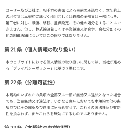
ユーザー及び当社は、相手方の書面による事前の承諾なく、本契約上
の地位又は本規約に基づく権利若しくは義務の全部又は一部につき、
第三者に対し、譲渡、移転、担保設定、その他の処分をすることはで
きません。但し、株式譲渡若しくは事業譲渡又は合併、会社分割その
他の組織再編についてはこの限りではありません。
第 21 条（個人情報の取り扱い）
本ウェブサイトにおける個人情報の取り扱いに関しては、当社が定め
る「プライバシーポリシー」に基づき準じます。
第 22 条（分離可能性）
本規約のいずれかの条項の全部又は一部が無効又は違法となった場合
でも、当該無効又は違法は、いかなる意味においても本規約の他の条
項並びにその解釈及び適用に何ら影響せず、これらの適法性及び有効
性を損なわず、またこれらを無効にするものではありません。
第 23 条（本契約の有効期間）