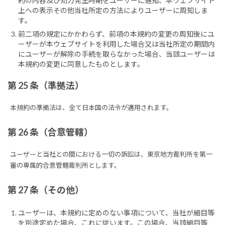
約の内容及び効力発生時期をユーザーに通知、本ウェブサイト
上への表示その他当社所定の方法によりユーザーに周知しま
す。
前二項の規定にかかわらず、前項の本規約の変更の周知後にユ
ーザーが本ウェブサイトを利用した場合又は当社所定の期間内
にユーザーが解除の手続を取らなかった場合、当該ユーザーは
本規約の変更に同意したものとします。
第 25 条（準拠法）
本規約の準拠法は、全て日本国の法令が適用されます。
第 26 条（合意管轄）
ユーザーと当社との間における一切の訴訟は、東京地方裁判所を第一
審の専属的合意管轄裁判所とします。
第 27 条（その他）
ユーザーは、本規約に定めのない事項について、当社が細目等
を別途定めた場合、これに従います。この場合、当該細目等