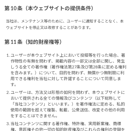
第 10 条（本ウェブサイトの提供条件）
当社は、メンテナンス等のために、ユーザーに通知することなく、本
ウェブサイトを停止又は改修することがあります。
第 11 条（知的財産権等）
ユーザーが本ウェブサイト上において投稿等を行った場合、著
作物性の有無を問わず、掲載内容の一部又は全部に関し、発生
しうる全ての著作権（著作権法第27条及び第28条に定める権利
を含みます。）について、目的を問わず、無償かつ無制限に利
用できる権利を当社に対して許諾することについて同意しま
す。
ユーザーは、方法又は形態の如何を問わず、本ウェブサイトに
おいて提供される全ての情報及びコンテンツ（以下総称して
「当社コンテンツ」といいます。）を著作権法に定める、私的
使用の範囲を超えて複製、転載、公衆送信、改変その他の利用
をすることはできません。
当社コンテンツに関する著作権、特許権、実用新案権、商標
権、意匠権その他一切の知的財産権及びこれらの権利の登録を