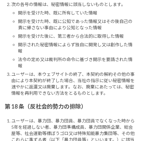
次の各号の情報は、秘密情報に該当しないものとします。
開示を受けた時、既に所有していた情報
開示を受けた時、既に公知であった情報又はその後自己の
責に帰さない事由により公知となった情報
開示を受けた後に、第三者から合法的に取得した情報
開示された秘密情報によらず独自に開発し又は創作した情
報
法令の定め又は裁判所の命令に基づき開示を要請された情
報
ユーザーは、本ウェブサイトの終了、本契約の解約その他の事
由により本契約が終了した場合、当社の指示に従い秘密情報を
速やかに返還又は廃棄します。なお、廃棄にあたっては、秘密
情報を再利用できない方法をとるものとします。
第 18 条（反社会的勢力の排除）
ユーザーは、暴力団、暴力団員、暴力団員でなくなった時から
5年を経過しない者、暴力団準構成員、暴力団関係企業、総会
屋等、社会運動等標ぼうゴロ又は特殊知能暴力集団等、その他
これらに準ずる者（以下「暴力団員等」といいます。）に該当