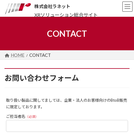
コ
ナ
株式会社ラネット
ン
ビ
テ
ゲ
ン
ー
ツ
シ
CONTACT
へ
ョ
ス
ン
キ
に
ッ
移
プ
動
HOME
CONTACT
お問い合わせフォーム
取り扱い製品に関してましては、企業・法人のお客様向けのBtoB販売
に限定しております。
ご担当者名
（必須）